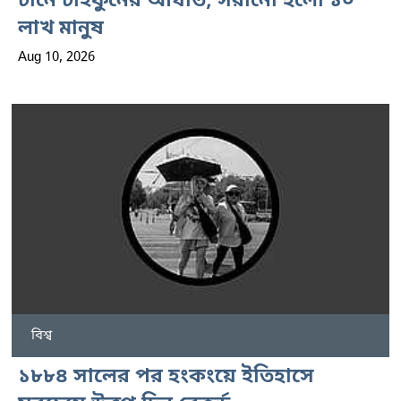
চীনে টাইফুনের আঘাত, সরানো হলো ১০
লাখ মানুষ
Aug 10, 2026
বিশ্ব
১৮৮৪ সালের পর হংকংয়ে ইতিহাসে