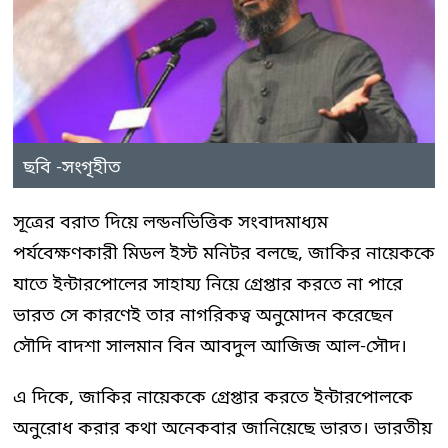
ছবি -সংগৃহীত
সূত্রের বরাত দিয়ে লন্ডনভিত্তিক সংবাদমাধ্যম
পর্যবেক্ষণকারী মিডল ইস্ট মনিটর বলছে, জাকির নায়েককে
যাতে ইন্টারপোলের সাহায্য নিয়ে গ্রেপ্তার করতে না পারে
ভারত সে কারণেই তার নাগরিকত্ব অনুমোদন করেছেন
সৌদি বাদশা সালমান বিন আবদুল আজিজ আল-সৌদ।
এ দিকে, জাকির নায়েককে গ্রেপ্তার করতে ইন্টারপোলকে
অনুরোধ করার কথা অনেকবার জানিয়েছে ভারত। ভারতীয়