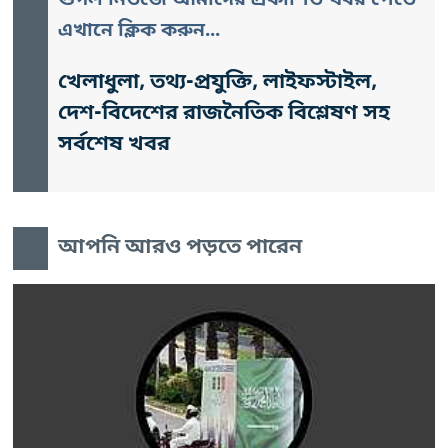
গুগল নিউজে আমাদের প্রকাশিত খবর পেতে
এখানে ক্লিক করুন...
খেলাধুলা, তথ্য-প্রযুক্তি, লাইফস্টাইল,
দেশ-বিদেশের রাজনৈতিক বিশ্লেষণ সহ
সর্বশেষ খবর
আপনি আরও পড়তে পারেন