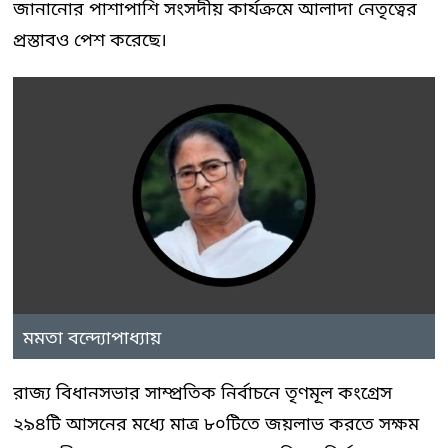
জানানোর পাশাপাশি সংসদীয় কার্যক্রমে আলাদা নেতৃত্বের
প্রস্তাবও পেশ করেছে।
মমতা বন্দ্যোপাধ্যায়
রাজ্য বিধানসভার সাম্প্রতিক নির্বাচনে তৃণমূল কংগ্রেস
২৯৪টি আসনের মধ্যে মাত্র ৮০টিতে জয়লাভ করতে সক্ষম