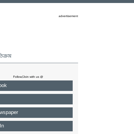
advertisement
তিক্রম
Follow/Join with us @
ook
wspaper
In