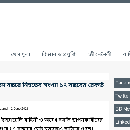
খেলাধুলা
বিজ্ঞান ও প্রযুক্তি
জীবনশৈলী
ব্য
Faceb
িন বছরে নিহতের সংখ্যা ১৭ বছরের রেকর্ড
Twitter
BD Ne
dated: 12 June 2026
 ইসরায়েলি বাহিনী ও অবৈধ বসতি স্থাপনকারীদের
Linked
আগের ১৭ বছরের মোট মৃত্যুকেও ছাড়িয়ে গেছে।