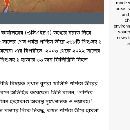
made si
areas s
and 
ch
environm
source
 কার্যালয়ের (ওসিএইচএ) তথ্যের বরাত দিয়ে
news t
ালের শেষ পর্যন্ত পশ্চিম তীরে ২৬৮টি শিশুসহ ১
l
হয়েছেন। এর বিপরীতে, ২০০৬ থেকে ২০২২ সালের
ি শিশুসহ ১ হাজার ৩৬ জন ফিলিস্তিনি নিহত
নীতি বিষয়ক প্রধান বুশরা খালিদি পশ্চিম তীরের
ক বলে অভিহিত করেছেন। তিনি বলেন, ‘পশ্চিম
মান হত্যাকাণ্ড অত্যন্ত দুঃখজনক ও ভয়াবহ।’
 গাজার দিকে নিবদ্ধ, তখন পশ্চিম তীরে হামলা