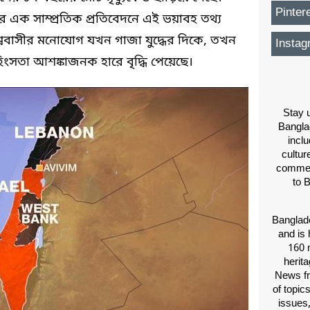
Pinter
মের এক সাম্প্রতিক প্রতিবেদনে এই ভয়াবহ তথ্য
শ্ববাসীর মনোযোগ যখন গাজা যুদ্ধের দিকে, তখন
Instag
িংসতা আশঙ্কাজনক হারে বৃদ্ধি পেয়েছে।
Stay u
Bangla
inclu
cultur
comment
to 
Banglade
and is 
160 m
herit
News fr
of topic
issues