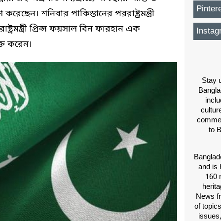
Pinter
েছেন। শনিবার পাকিস্তানের পররাষ্ট্রমন্ত্রী
রমন্ত্রী প্রিন্স ফয়সাল বিন ফারহান এক
Instag
্ত করেন।
Stay u
Bangla
inclu
cultur
comment
to 
Banglade
and is 
160 m
herit
News fr
of topic
issues