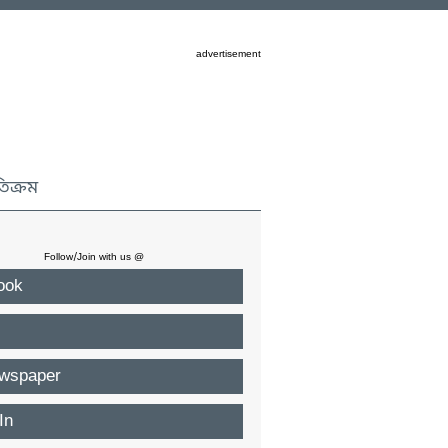
advertisement
তিক্রম
Follow/Join with us @
ook
wspaper
In