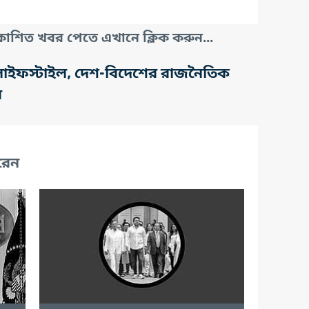
াশিত খবর পেতে এখানে ক্লিক করুন...
তি, লাইফস্টাইল, দেশ-বিদেশের রাজনৈতিক
র
রেন