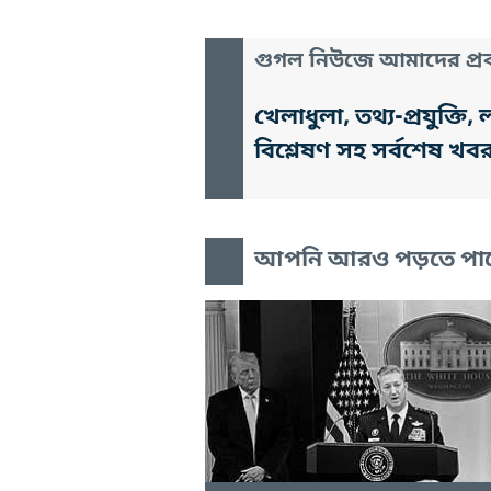
গুগল নিউজে আমাদের প্রক
খেলাধুলা, তথ্য-প্রযুক্
বিশ্লেষণ সহ সর্বশেষ খব
আপনি আরও পড়তে পা