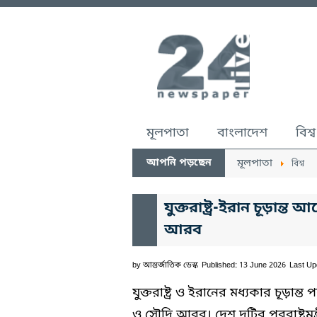
মূলপাতা
বাংলাদেশ
বিশ্ব
আপনি পড়ছেন
মূলপাতা
বিশ্ব
যুক্তরাষ্ট্র-ইরান চূড়ান
আরব
by
আন্তর্জাতিক ডেস্ক
Published: 13 June 2026
Last Up
যুক্তরাষ্ট্র ও ইরানের মধ্যকার চূড়ান
ও সৌদি আরব। দেশ দুটির পররাষ্ট্রমন্ত্রী