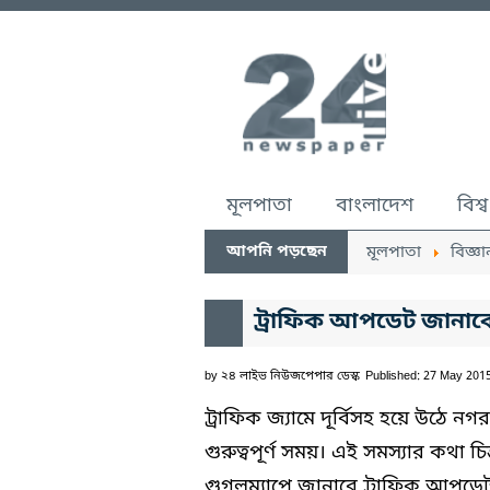
মূলপাতা
বাংলাদেশ
বিশ্ব
আপনি পড়ছেন
মূলপাতা
বিজ্ঞা
ট্রাফিক আপডেট জানাব
by
২৪ লাইভ নিউজপেপার ডেস্ক
Published: 27 May 201
ট্রাফিক জ্যামে দূর্বিসহ হয়ে উঠে নগর
গুরুত্বপূর্ণ সময়। এই সমস্যার কথা চি
গুগলম্যাপে জানাবে ট্রাফিক আপডেট।