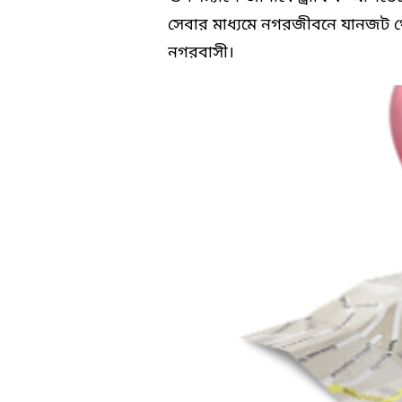
সেবার মাধ্যমে নগরজীবনে যানজট থেকে
নগরবাসী।