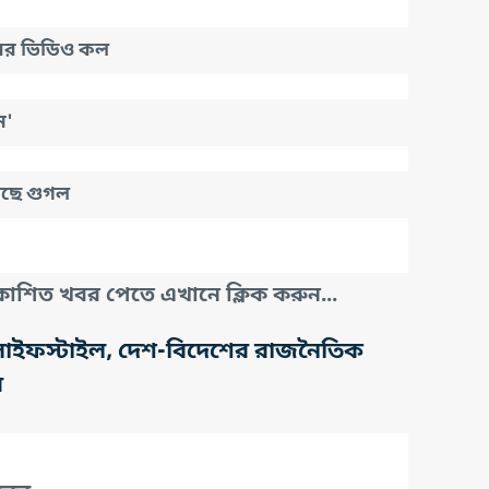
রের ভিডিও কল
ন'
নছে গুগল
াশিত খবর পেতে এখানে ক্লিক করুন...
তি, লাইফস্টাইল, দেশ-বিদেশের রাজনৈতিক
র