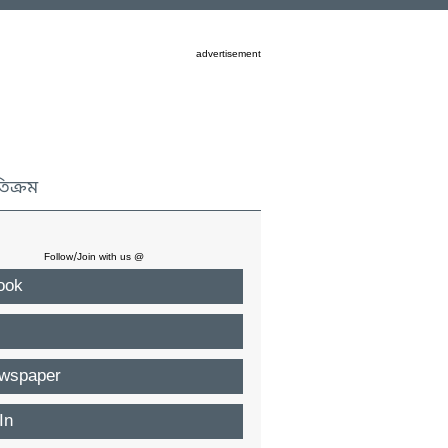
advertisement
তিক্রম
Follow/Join with us @
ook
wspaper
In