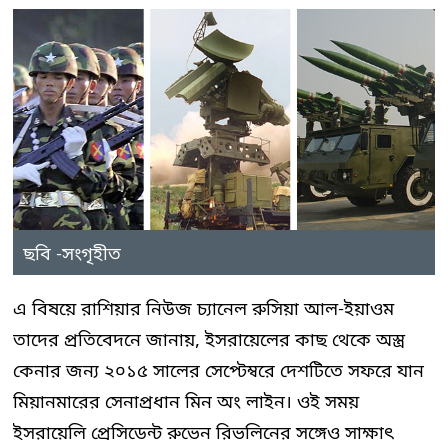
ছবি -সংগৃহীত
এ বিষয়ে রাশিয়ার নিউজ চ্যানেল রুসিয়া আল-ইয়াওম
তাদের প্রতিবেদনে জানায়, ইসরায়েলের কাছ থেকে অস্ত্র
কেনার জন্য ২০১৫ সালের সেপ্টেম্বরে দেশটিতে সফরে যান
মিয়ানমারের সেনাপ্রধান মিন অং লাইন। ওই সময়
ইসরায়েলি প্রেসিডেন্ট রুভেন রিভলিনের সঙ্গেও সাক্ষাৎ