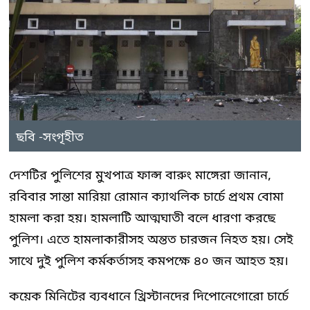
ছবি -সংগৃহীত
দেশটির পুলিশের মুখপাত্র ফান্স বারুং মাঙ্গেরা জানান,
রবিবার সান্তা মারিয়া রোমান ক্যাথলিক চার্চে প্রথম বোমা
হামলা করা হয়। হামলাটি আত্মঘাতী বলে ধারণা করছে
পুলিশ। এতে হামলাকারীসহ অন্তত চারজন নিহত হয়। সেই
সাথে দুই পুলিশ কর্মকর্তাসহ কমপক্ষে ৪০ জন আহত হয়।
কয়েক মিনিটের ব্যবধানে খ্রিস্টানদের দিপোনেগোরো চার্চে