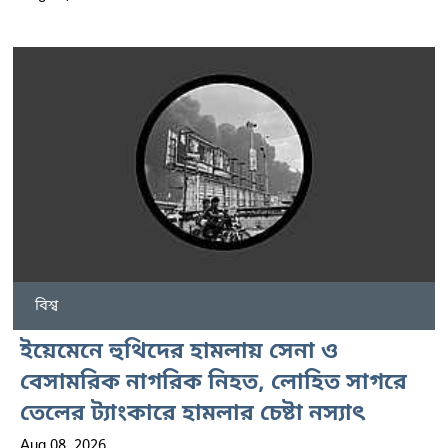
বিশ্ব
ইয়েমেনে হুথিদের হামলায় সেনা ও
বেসামরিক নাগরিক নিহত, লোহিত সাগরে
তেলের ট্যাংকারে হামলার চেষ্টা নস্যাৎ
Aug 08, 2026