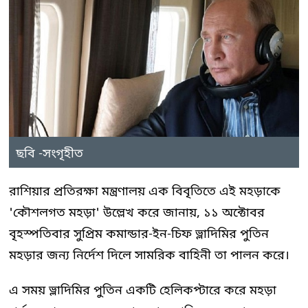
ছবি -সংগৃহীত
রাশিয়ার প্রতিরক্ষা মন্ত্রণালয় এক বিবৃতিতে এই মহড়াকে
'কৌশলগত মহড়া' উল্লেখ করে জানায়, ১১ অক্টোবর
বৃহস্পতিবার সুপ্রিম কমান্ডার-ইন-চিফ ভ্লাদিমির পুতিন
মহড়ার জন্য নির্দেশ দিলে সামরিক বাহিনী তা পালন করে।
এ সময় ভ্লাদিমির পুতিন একটি হেলিকপ্টারে করে মহড়া