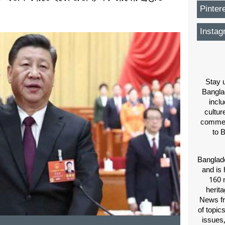
Pinter
Instag
Stay u
Bangla
inclu
cultur
comment
to 
Banglade
and is 
160 m
herit
News fr
of topic
issues