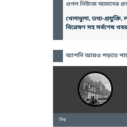
গুগল নিউজে আমাদের প্রক
খেলাধুলা, তথ্য-প্রযুক্
বিশ্লেষণ সহ সর্বশেষ খব
আপনি আরও পড়তে পা
বিশ্ব