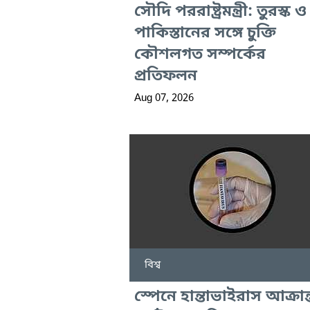
সৌদি পররাষ্ট্রমন্ত্রী: তুরস্ক ও
পাকিস্তানের সঙ্গে চুক্তি
কৌশলগত সম্পর্কের
প্রতিফলন
Aug 07, 2026
বিশ্ব
স্পেনে হান্তাভাইরাস আক্রান্