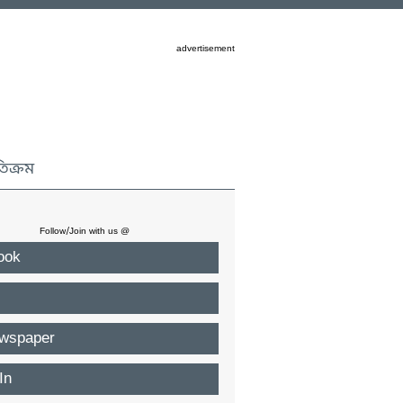
advertisement
তিক্রম
Follow/Join with us @
ook
wspaper
In