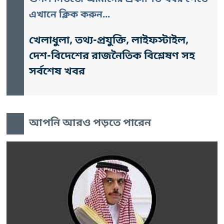
এখানে ক্লিক করুন...
খেলাধুলা, তথ্য-প্রযুক্তি, লাইফস্টাইল,
দেশ-বিদেশের রাজনৈতিক বিশ্লেষণ সহ
সর্বশেষ খবর
আপনি আরও পড়তে পারেন