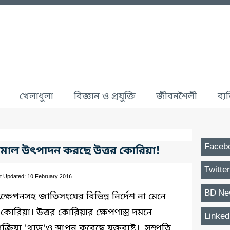
খেলাধুলা
বিজ্ঞান ও প্রযুক্তি
জীবনশৈলী
ব্য
Faceb
ামাল উৎপাদন করছে উত্তর কোরিয়া!
Twitter
t Updated: 10 February 2016
BD Ne
ৎক্ষেপনসহ জাতিসংঘের বিভিন্ন নির্দেশ না মেনে
কোরিয়া। উত্তর কোরিয়ার ক্ষেপণাস্ত্র দমনে
Linked
্রক্রিয়া 'থাড'ও স্থাপন করেছে যুক্তরাষ্ট্র। সম্প্রতি