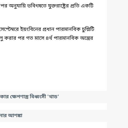
পর অনুযায়ি ভবিৎষতে যুক্তরাষ্ট্রের প্রতি একটি
প্টেম্বরে ইয়ংবিনের প্রধান পারমানবিক চুল্লিটি
 চালু করার পর গত মাসে ৪র্থ পারমানবিক অস্ত্রের
র ক্ষেপণাস্ত্র বিধ্বংসী 'থাড'
োর আশঙ্কা