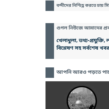
বন্দীদের নিশ্চিহ্ণ করতে চায় 
গুগল নিউজে আমাদের প্রক
খেলাধুলা, তথ্য-প্রযুক্
বিশ্লেষণ সহ সর্বশেষ খব
আপনি আরও পড়তে পা