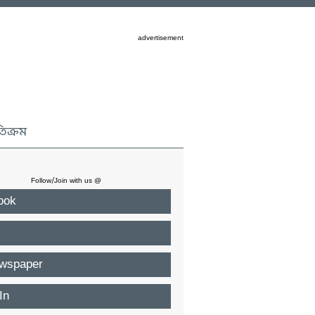
advertisement
তিক্রম
Follow/Join with us @
ook
wspaper
In