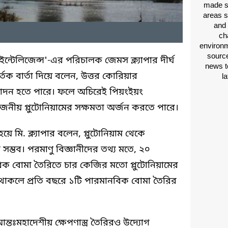
made si
areas s
and 
ch
environm
source
নাল ইন্টেলিজেন্স'-এর পরিচালক জেমস ক্ল্যাপার দীর্ঘ
news t
র্তক বার্তা দিয়ে বলেন, উত্তর কোরিয়ার
l
ৎপাদন হতে পারে। ফলে অচিরেই পিয়ংইয়ং
জনীয় প্লুটোনিয়ামের সক্ষমতা অর্জন করতে পারে।
হয়ে মি. ক্ল্যাপার বলেন, প্লুটোনিয়াম থেকে
সম্ভব। পরমাণু বিজ্ঞানীদের তথ্য মতে, ২০
 বোমা তৈরিতে চার কেজির মতো প্লুটোনিয়ামের
লু থাকলে প্রতি বছরে ১টি পারমানবিক বোমা তৈরির
্তঃমহাদেশীয় ক্ষেপণাস্ত্র তৈরিরও উদ্যোগ