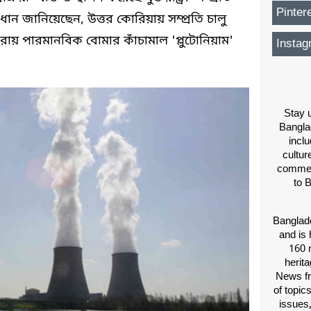
Pinter
 প্রধান জানিয়েছেন, উত্তর কোরিয়ায় সম্প্রতি চালু
ায় পারমানবিক বোমার কাঁচামাল 'প্লুটোনিয়াম'
Instag
Stay u
Bangla
inclu
cultur
comment
to 
Banglade
and is 
160 m
herit
News fr
of topic
issues