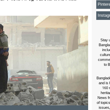
Pinter
Instag
Stay u
Bangla
inclu
cultur
comment
to 
Banglade
and is 
160 m
herit
News fr
of topic
issues