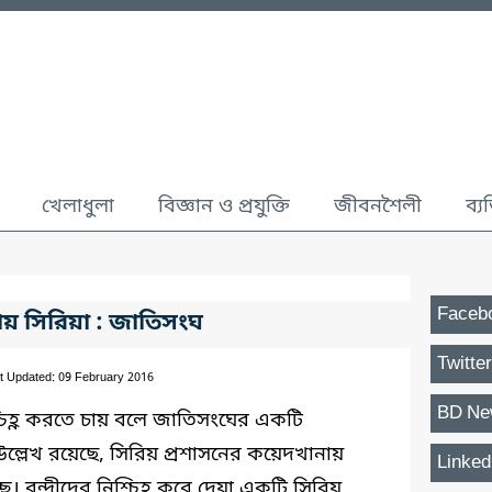
খেলাধুলা
বিজ্ঞান ও প্রযুক্তি
জীবনশৈলী
ব্য
Faceb
 চায় সিরিয়া : জাতিসংঘ
Twitter
t Updated: 09 February 2016
BD Ne
চিহ্ণ করতে চায় বলে জাতিসংঘের একটি
 উল্লেখ রয়েছে, সিরিয় প্রশাসনের কয়েদখানায়
Linked
ে। বন্দীদের নিশ্চিহ্ণ করে দেয়া একটি সিরিয়