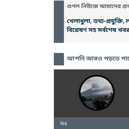
গুগল নিউজে আমাদের প্রক
খেলাধুলা, তথ্য-প্রযুক্
বিশ্লেষণ সহ সর্বশেষ খব
আপনি আরও পড়তে পা
বিশ্ব