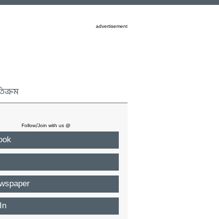
advertisement
তিক্রম
Follow/Join with us @
ook
wspaper
In