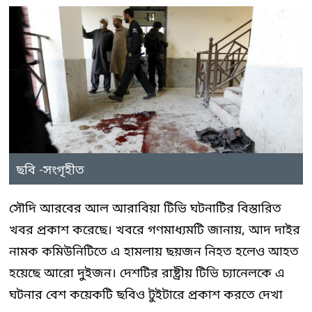
ছবি -সংগৃহীত
সৌদি আরবের আল আরাবিয়া টিভি ঘটনাটির বিস্তারিত
খবর প্রকাশ করেছে। খবরে গণমাধ্যমটি জানায়, আদ দাইর
নামক কমিউনিটিতে এ হামলায় ছয়জন নিহত হলেও আহত
হয়েছে আরো দুইজন। দেশটির রাষ্ট্রীয় টিভি চ্যানেলকে এ
ঘটনার বেশ কয়েকটি ছবিও টুইটারে প্রকাশ করতে দেখা