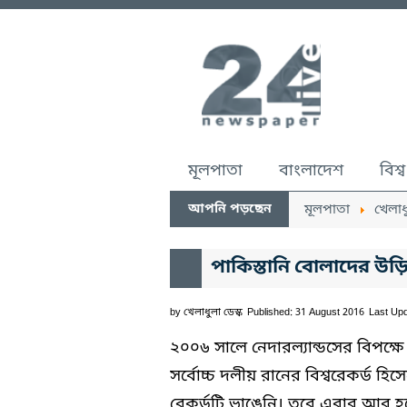
মূলপাতা
বাংলাদেশ
বিশ্ব
আপনি পড়ছেন
মূলপাতা
খেলাধ
পাকিস্তানি বোলাদের উড়িয়ে
by
খেলাধুলা ডেস্ক
Published: 31 August 2016
Last Upd
২০০৬ সালে নেদারল্যান্ডসের বিপক্ষ
সর্বোচ্চ দলীয় রানের বিশ্বরেকর্ড
রেকর্ডটি ভাঙেনি। তবে এবার আর হল