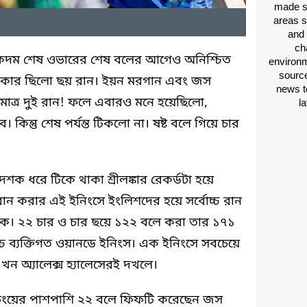
made si
areas s
and 
ch
 একদম শেষ ওভারের শেষ বলের আগেও অনিশ্চিত
environm
source
দরকার ছিলো ছয় রান। ইয়ন মরগান এবং জস
news t
 মাত্র দুই রান! ফলে এবারও মনে হয়েছিলো,
l
ে। কিন্তু শেষ পর্যন্ত টিকলো না। ষষ্ট বলে গিয়ে চার
ক ধরে টিকে থাকা শ্রীলঙ্কার রেকর্ডটা হয়ে
রান করার এই ইনিংসে ইংলিশদের হয়ে সর্বোচ্চ রান
 থেকে। ২২ চার ও চার ছয়ে ১২২ বলে করা তার ১৭১
োচ্চ ব্যক্তিগত ওয়ানডে ইনিংস। এক ইনিংসে সবচেয়ে
খন অ্যালেক্স হ্যালেসেরই দখলে।
্যাটিংয়ের পাশপাশি ২২ বলে ফিফটি করেছেন জস