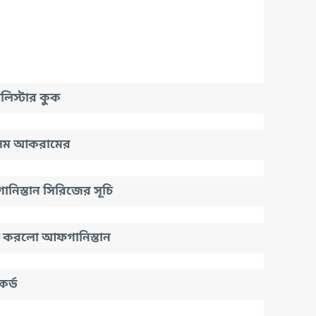
িস্টার কুক
াসিম আকরামের
িস্তান সিরিজের সূচি
া করলো আফগানিস্তান
কর্ড