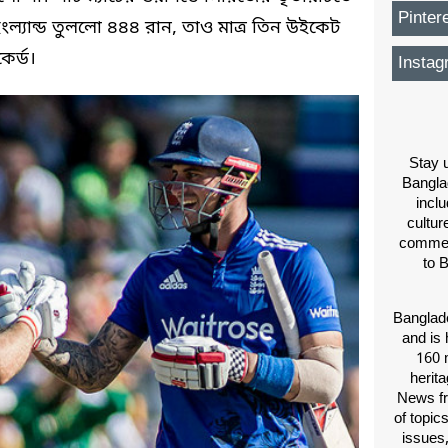
Pinter
ংল্যান্ড তুললো ৪৪৪ রান, তাও মাত্র তিন উইকেট
ের্ড।
Instag
Stay u
Bangla
inclu
cultur
comment
to 
Banglade
and is 
160 m
herit
News fr
of topic
issues