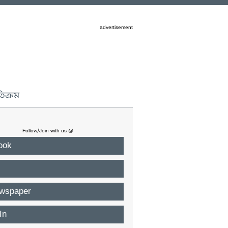
advertisement
তিক্রম
Follow/Join with us @
ook
wspaper
In