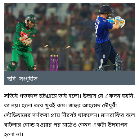
ছবি -সংগৃহীত
সত্যিই গতকাল চট্টগ্রামে তাই হলো। উল্লাস যে একদম হয়নি,
তা নয়। হলো তবে খুবই কম। জহুর আহমেদ চৌধুরী
স্টেডিয়ামের দর্শকরা প্রায় নীরবই থাকলেন। মাশরাফির বলে
বাটলার বোল্ড হওয়ার পর মাঠেও তেমন একটা উদযাপন
হলো না।