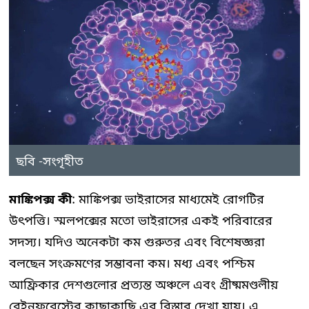
ছবি -সংগৃহীত
মাঙ্কিপক্স কী
: মাঙ্কিপক্স ভাইরাসের মাধ্যমেই রোগটির
উৎপত্তি। স্মলপক্সের মতো ভাইরাসের একই পরিবারের
সদস্য। যদিও অনেকটা কম গুরুতর এবং বিশেষজ্ঞরা
বলছেন সংক্রমণের সম্ভাবনা কম। মধ্য এবং পশ্চিম
আফ্রিকার দেশগুলোর প্রত্যন্ত অঞ্চলে এবং গ্রীষ্মমণ্ডলীয়
রেইনফরেস্টের কাছাকাছি এর বিস্তার দেখা যায়। এ