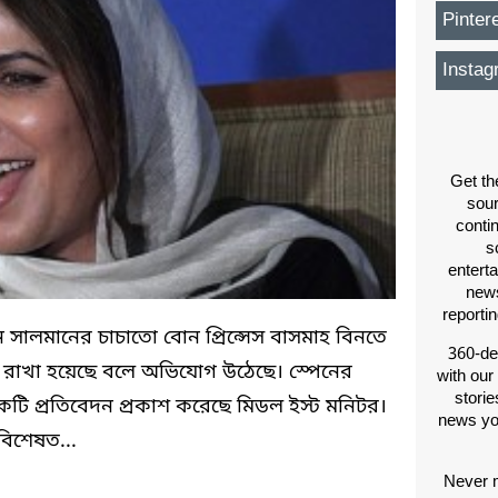
Pinter
Instag
Get th
sou
conti
s
entert
news
reporti
সালমানের চাচাতো বোন প্রিন্সেস বাসমাহ বিনতে
360-de
াখা হয়েছে বলে অভিযোগ উঠেছে। স্পেনের
with our
storie
টি প্রতিবেদন প্রকাশ করেছে মিডল ইস্ট মনিটর।
news yo
বিশেষত...
Never m