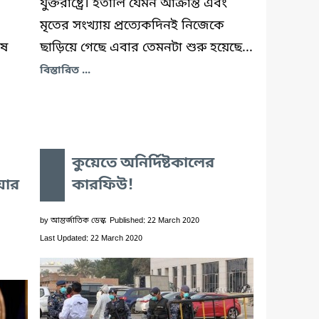
যুক্তরাষ্ট্রে। ইতালি যেমন আক্রান্ত এবং
মৃতের সংখ্যায় প্রত্যেকদিনই নিজেকে
েষ
ছাড়িয়ে গেছে এবার তেমনটা শুরু হয়েছে...
বিস্তারিত ...
কুয়েতে অনির্দিষ্টকালের
য়ার
কারফিউ!
by
আন্তর্জাতিক ডেস্ক
Published: 22 March 2020
Last Updated: 22 March 2020