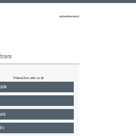
advertisement
তিক্রম
Follow/Join with us @
ook
ws
In