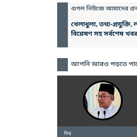
গুগল নিউজে আমাদের প্রক
খেলাধুলা, তথ্য-প্রযুক্
বিশ্লেষণ সহ সর্বশেষ খব
আপনি আরও পড়তে পা
বিশ্ব