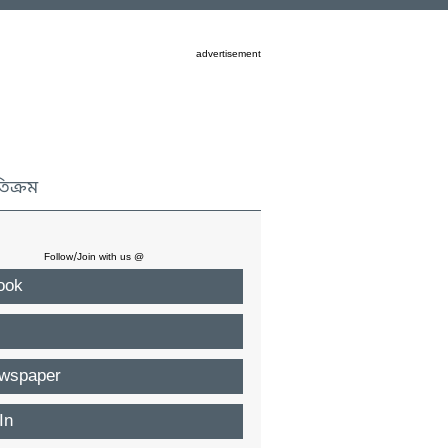
advertisement
তিক্রম
Follow/Join with us @
ook
wspaper
In