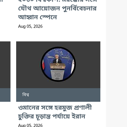
া
২০৩০ বিশ্বকাপ: মরক্কোর সঙ্গে
যৌথ আয়োজন পুনর্বিবেচনার
আহ্বান স্পেনে
Aug 05, 2026
বিশ্ব
ওমানের সঙ্গে হরমুজ প্রণালী
চুক্তির চূড়ান্ত পর্যায়ে ইরান
Aug 05, 2026