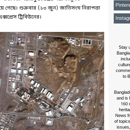
Pinter
ংস হয়ে গেছে। শুক্রবার (১৩ জুন) জাতিসংঘ নিরাপত্তা
্সপ্রেস ট্রিবিউনের।
Instag
Stay u
Bangla
inclu
cultur
comment
to 
Banglade
and is 
160 m
herit
News fr
of topic
issues