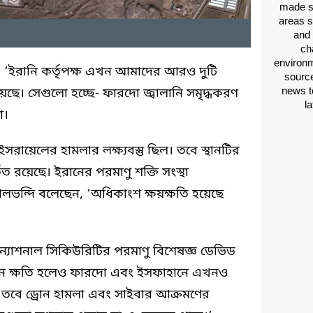
made si
areas s
and 
ch
environm
‘ইরানি কর্তৃপক্ষ এখন আমাদের আরও দুটি
source
news t
েছে। সেগুলো হচ্ছে- ফারদো জ্বালানি সমৃদ্ধকরণ
l
া।
ায়েলের হামলার লক্ষ্যবস্তু ছিল। তবে স্থানটির
তিত রয়েছে। ইরানের পরমাণু শক্তি সংস্থা
ভন্দি বলেছেন, ‘অধিকাংশ ক্ষয়ক্ষতি হয়েছে
টারন্যাশনাল সিকিউরিটির পরমাণু বিশেষজ্ঞ ডেভিড
মান ক্ষতি হলেও ফারদো এবং ইসফাহানে এখনও
। তবে ড্রোন হামলা এবং সাইবার আক্রমণের