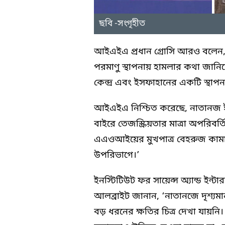
ছবি -সংগৃহীত
আইএইএ প্রধান গ্রোসি আরও বলেন, 
পরমাণু স্থাপনায় হামলার কথা জানিয়
কেন্দ্র এবং ইসফাহানের একটি স্থাপন
আইএইএ নিশ্চিত করেছে, নাতানজ ইসর
বাইরে তেজস্ক্রিয়তার মাত্রা অপরিবর্
এএওআইয়ের মুখপাত্র বেহরুজ কামাল
উপরিভাগে।’
ইনস্টিটিউট ফর সায়েন্স অ্যান্ড ইন্
আলব্রাইট জানান, ‘নাতানজে দৃশ্য
বড় ধরনের ক্ষতির চিত্র দেখা যায়নি