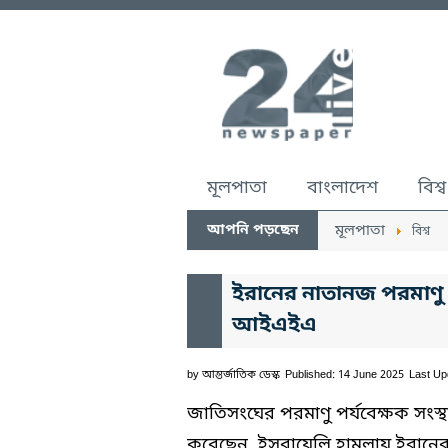
মূলপাতা
বাংলাদেশ
বিশ্ব
আপনি পড়ছেন
মূলপাতা
বিশ্ব
ইরানের নাতানজ পরমাণু স
আইএইএ
by
আন্তর্জাতিক ডেস্ক
Published: 14 June 2025
Last Up
জাতিসংঘের পরমাণু পর্যবেক্ষক সংস্
করেছেন, ইসরায়েলি হামলায় ইরানের 