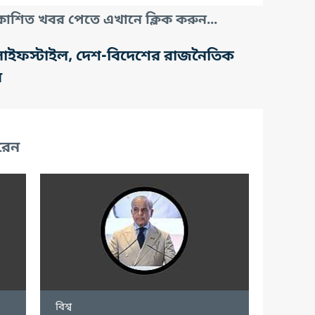
াশিত খবর পেতে এখানে ক্লিক করুন...
তি, লাইফস্টাইল, দেশ-বিদেশের রাজনৈতিক
র
রেন
বিশ্ব