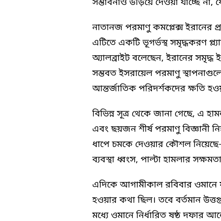
সম্ভাবনাও উড়িয়ে দেওয়া যাচ্ছে না, 
নাতানজ পরমাণু কমপ্লেক্স ইরানের প
এটিতে একটি ভূগর্ভস্থ সমৃদ্ধকরণ প
অ্যালব্রাইট বলেছেন, ইরানের সমৃদ্
সম্ভবত ইসরায়েল পরমাণু স্থাপনাগু
আন্তর্জাতিক পরিদর্শকদের ক্ষতি হও
বিভিন্ন সূত্র থেকে জানা গেছে, এ 
এবং ছয়জন শীর্ষ পরমাণু বিজ্ঞানী 
ধাপে চমকে দেওয়ার কৌশল নিয়েছে- যেমন
ব্যবস্থা ধ্বংস, পাল্টা হামলার সক্ষমতা
এদিকে আগামীকাল রবিবার ওমানে যুক্
হওয়ার কথা ছিল। তবে বর্তমান উত্তপ্ত প
মধ্যে ওমানে নির্ধারিত ষষ্ঠ দফার 