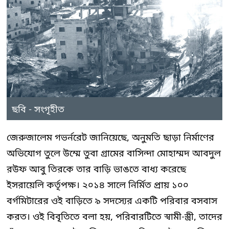
ছবি - সংগৃহীত
জেরুজালেম গভর্নরেট জানিয়েছে, অনুমতি ছাড়া নির্মাণের
অভিযোগ তুলে উম্মে তুবা গ্রামের বাসিন্দা মোহাম্মদ আবদুল
রউফ আবু তিরকে তার বাড়ি ভাঙতে বাধ্য করেছে
ইসরায়েলি কর্তৃপক্ষ। ২০১৪ সালে নির্মিত প্রায় ১০০
বর্গমিটারের ওই বাড়িতে ৯ সদস্যের একটি পরিবার বসবাস
করত। ওই বিবৃতিতে বলা হয়, পরিবারটিতে স্বামী-স্ত্রী, তাদের