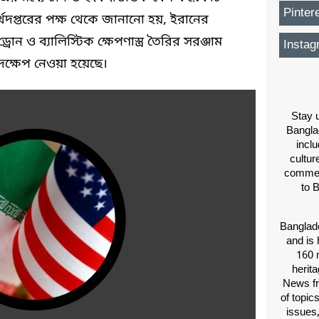
Pinter
 অর্থদপ্তরের পক্ষ থেকে জানানো হয়, ইরানের
ন ও ব্যালিস্টিক ক্ষেপণাস্ত্র তৈরির সরঞ্জাম
Instag
ক্ষেপ নেওয়া হয়েছে।
Stay u
Bangla
inclu
cultur
comment
to 
Banglade
and is 
160 m
herit
News fr
of topic
issues