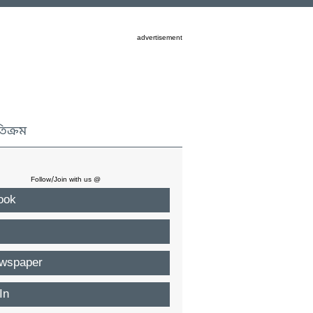
advertisement
তিক্রম
Follow/Join with us @
ook
wspaper
In