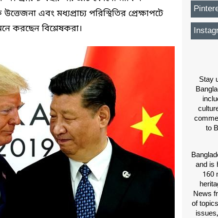
Pinter
 উত্তেজনা এবং মধ্যপ্রাচ্য পরিস্থিতির প্রেক্ষাপটে
 মনে করছেন বিশ্লেষকরা।
Instag
Stay u
Bangla
inclu
cultur
comment
to 
Banglade
and is 
160 m
herit
News fr
of topic
issues