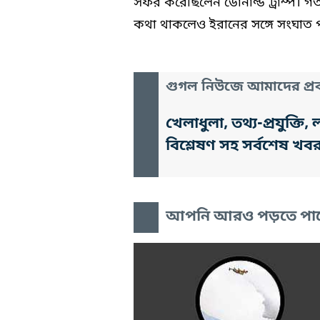
সফর করেছিলেন ডোনাল্ড ট্রাম্প। গত 
কথা থাকলেও ইরানের সঙ্গে সংঘাত প
গুগল নিউজে আমাদের প্রক
খেলাধুলা, তথ্য-প্রযুক্
বিশ্লেষণ সহ সর্বশেষ খব
আপনি আরও পড়তে পা