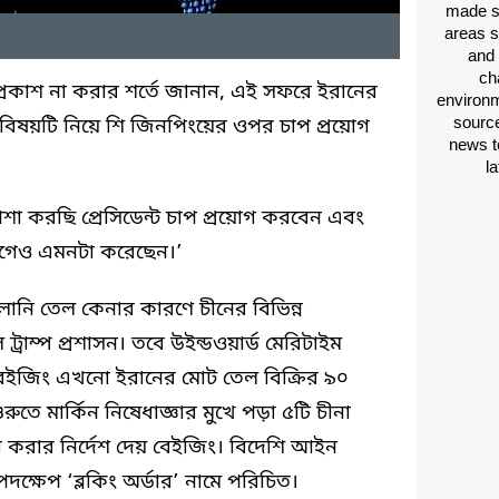
made si
areas s
and 
ch
প্রকাশ না করার শর্তে জানান, এই সফরে ইরানের
environm
source
র বিষয়টি নিয়ে শি জিনপিংয়ের ওপর চাপ প্রয়োগ
news t
l
া করছি প্রেসিডেন্ট চাপ প্রয়োগ করবেন এবং
গেও এমনটা করেছেন।’
নি তেল কেনার কারণে চীনের বিভিন্ন
 ট্রাম্প প্রশাসন। তবে উইন্ডওয়ার্ড মেরিটাইম
ী, বেইজিং এখনো ইরানের মোট তেল বিক্রির ৯০
তে মার্কিন নিষেধাজ্ঞার মুখে পড়া ৫টি চীনা
া করার নির্দেশ দেয় বেইজিং। বিদেশি আইন
্ষেপ ‘ব্লকিং অর্ডার’ নামে পরিচিত।