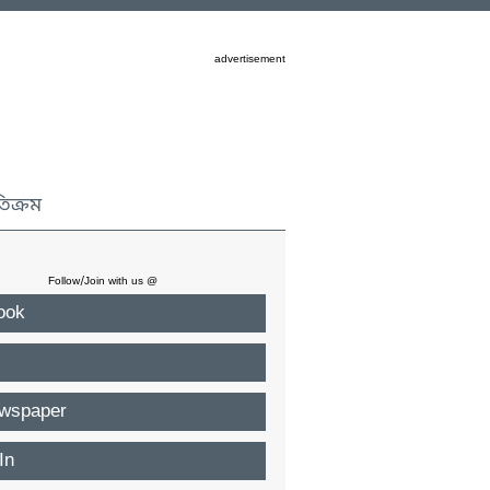
advertisement
তিক্রম
Follow/Join with us @
ook
wspaper
In