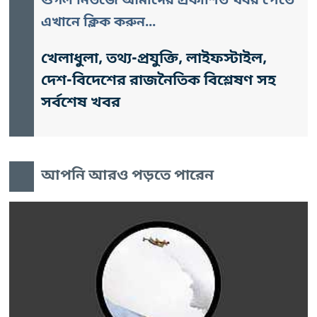
গুগল নিউজে আমাদের প্রকাশিত খবর পেতে
এখানে ক্লিক করুন...
খেলাধুলা, তথ্য-প্রযুক্তি, লাইফস্টাইল,
দেশ-বিদেশের রাজনৈতিক বিশ্লেষণ সহ
সর্বশেষ খবর
আপনি আরও পড়তে পারেন