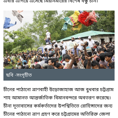
এবার এগিয়ে এসেছে মিয়ানমারের বিশেষ বন্ধু চীন।
ছবি -সংগৃহীত
চীনের পাঠানো ত্রাণবাহী উড়োজাহাজ আজ বুধবার চট্টগ্রাম
শাহ আমানত আন্তর্জাতিক বিমানবন্দরে অবতরণ করেছে।
চীনা দূতাবাসের কর্মকর্তাদের উপস্থিতিতে রোহিঙ্গাদের জন্য
চীনের পাঠানো ত্রাণ গ্রহণ করে চট্টগ্রামের অতিরিক্ত জেলা