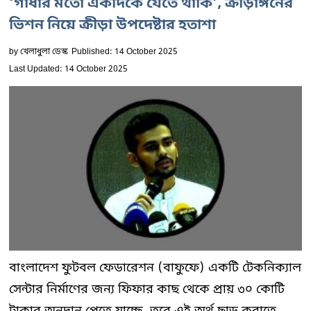
‘গাধার মতো একদিকে যেতে থাকি’, ক্রীড়াঙ্গনের
ভিশন নিয়ে ক্রীড়া উপদেষ্টার হতাশা
by
খেলাধুলা ডেস্ক
Published: 14 October 2025
Last Updated: 14 October 2025
বাংলাদেশ ফুটবল ফেডারেশন (বাফুফে) একটি টেকনিক্যাল
সেন্টার নির্মাণের জন্য ফিফার কাছ থেকে প্রায় ৩০ কোটি
টাকার অনুদান পেতে যাচ্ছে, তবে এই অর্থ ছাড় করাতে...