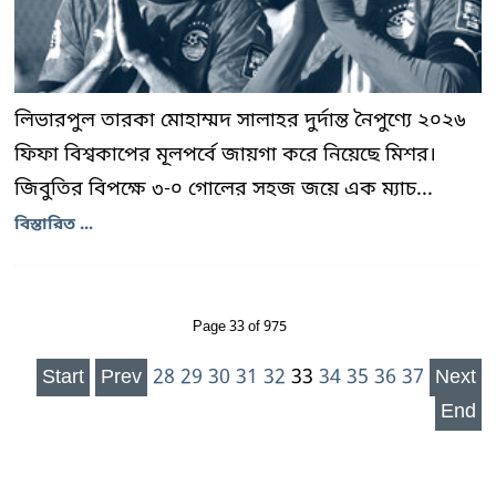
লিভারপুল তারকা মোহাম্মদ সালাহর দুর্দান্ত নৈপুণ্যে ২০২৬
ফিফা বিশ্বকাপের মূলপর্বে জায়গা করে নিয়েছে মিশর।
জিবুতির বিপক্ষে ৩-০ গোলের সহজ জয়ে এক ম্যাচ...
বিস্তারিত ...
Page 33 of 975
Start
Prev
28
29
30
31
32
33
34
35
36
37
Next
End