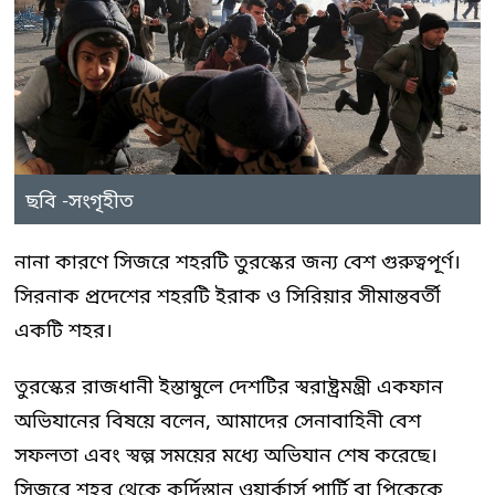
ছবি -সংগৃহীত
নানা কারণে সিজরে শহরটি তুরস্কের জন্য বেশ গুরুত্বপূর্ণ।
সিরনাক প্রদেশের শহরটি ইরাক ও সিরিয়ার সীমান্তবর্তী
একটি শহর।
তুরস্কের রাজধানী ইস্তাম্বুলে দেশটির স্বরাষ্ট্রমন্ত্রী একফান
অভিযানের বিষয়ে বলেন, আমাদের সেনাবাহিনী বেশ
সফলতা এবং স্বল্প সময়ের মধ্যে অভিযান শেষ করেছে।
সিজরে শহর থেকে কুর্দিস্তান ওয়ার্কার্স পার্টি বা পিকেকে