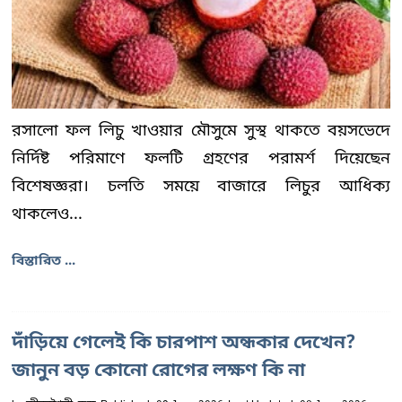
রসালো ফল লিচু খাওয়ার মৌসুমে সুস্থ থাকতে বয়সভেদে
নির্দিষ্ট পরিমাণে ফলটি গ্রহণের পরামর্শ দিয়েছেন
বিশেষজ্ঞরা। চলতি সময়ে বাজারে লিচুর আধিক্য
থাকলেও...
বিস্তারিত ...
দাঁড়িয়ে গেলেই কি চারপাশ অন্ধকার দেখেন?
জানুন বড় কোনো রোগের লক্ষণ কি না