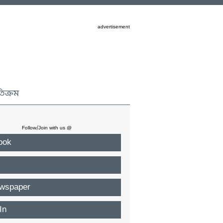
advertisement
তিক্রম
Follow/Join with us @
ook
wspaper
In