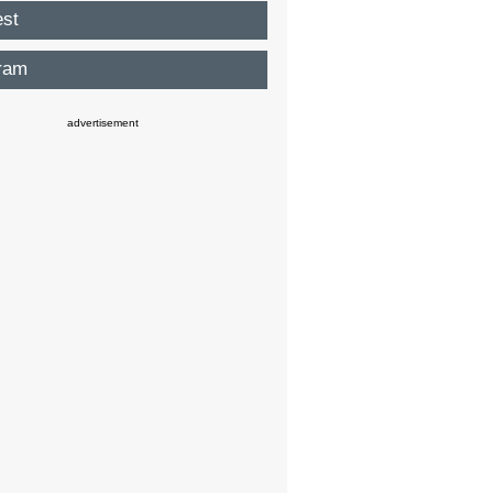
est
ram
advertisement