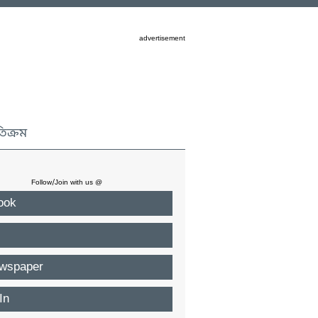
advertisement
তিক্রম
Follow/Join with us @
ook
wspaper
In